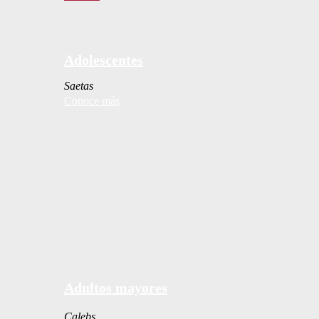
Adolescentes
Saetas
Conoce más
Adultos mayores
Calebs