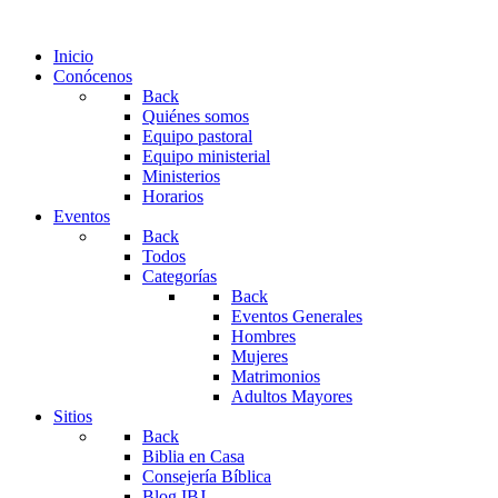
Inicio
Conócenos
Back
Quiénes somos
Equipo pastoral
Equipo ministerial
Ministerios
Horarios
Eventos
Back
Todos
Categorías
Back
Eventos Generales
Hombres
Mujeres
Matrimonios
Adultos Mayores
Sitios
Back
Biblia en Casa
Consejería Bíblica
Blog IBJ