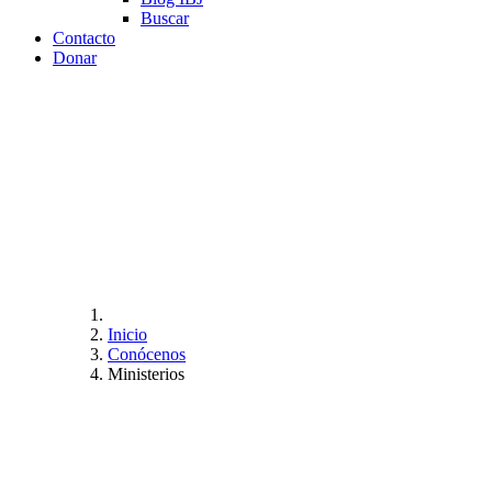
Buscar
Contacto
Donar
Nuestros minis
Conoce los distintos ministerios y grupos de di
congregación.
Inicio
Conócenos
Ministerios