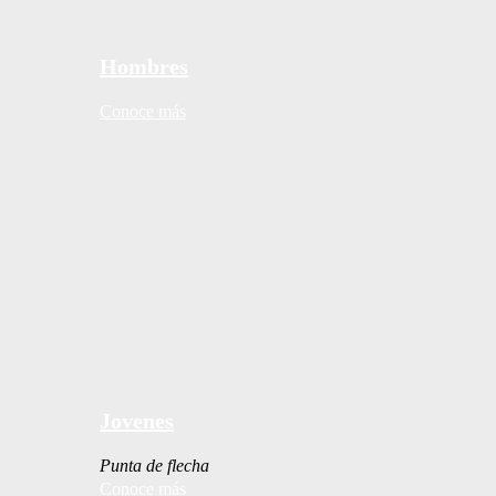
Hombres
Conoce más
Jovenes
Punta de flecha
Conoce más