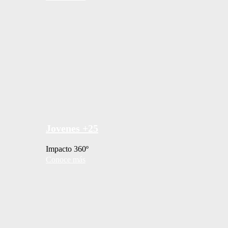
Jovenes +25
Impacto 360º
Conoce más