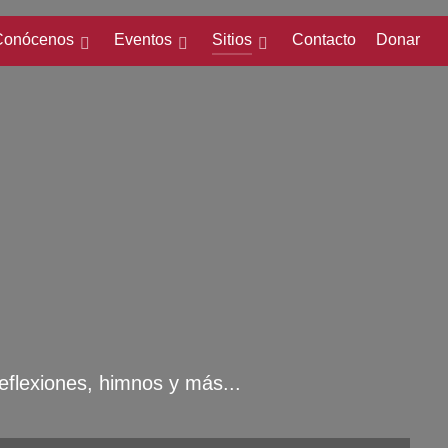
Conócenos
Eventos
Sitios
Contacto
Donar
eflexiones, himnos y más...