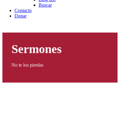
Buscar
Contacto
Donar
Sermones
No te los pierdas