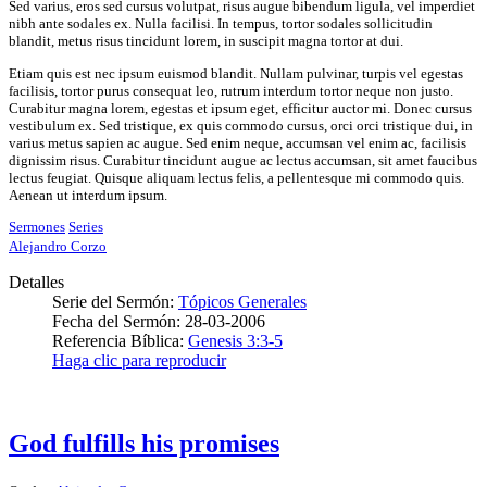
Sed varius, eros sed cursus volutpat, risus augue bibendum ligula, vel imperdiet
nibh ante sodales ex. Nulla facilisi. In tempus, tortor sodales sollicitudin
blandit, metus risus tincidunt lorem, in suscipit magna tortor at dui.
Etiam quis est nec ipsum euismod blandit. Nullam pulvinar, turpis vel egestas
facilisis, tortor purus consequat leo, rutrum interdum tortor neque non justo.
Curabitur magna lorem, egestas et ipsum eget, efficitur auctor mi. Donec cursus
vestibulum ex. Sed tristique, ex quis commodo cursus, orci orci tristique dui, in
varius metus sapien ac augue. Sed enim neque, accumsan vel enim ac, facilisis
dignissim risus. Curabitur tincidunt augue ac lectus accumsan, sit amet faucibus
lectus feugiat. Quisque aliquam lectus felis, a pellentesque mi commodo quis.
Aenean ut interdum ipsum.
Sermones
Series
Alejandro Corzo
Detalles
Serie del Sermón:
Tópicos Generales
Fecha del Sermón: 28-03-2006
Referencia Bíblica:
Genesis 3:3-5
Haga clic para reproducir
God fulfills his promises