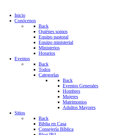
Inicio
Conócenos
Back
Quiénes somos
Equipo pastoral
Equipo ministerial
Ministerios
Horarios
Eventos
Back
Todos
Categorías
Back
Eventos Generales
Hombres
Mujeres
Matrimonios
Adultos Mayores
Sitios
Back
Biblia en Casa
Consejería Bíblica
Blog IBJ