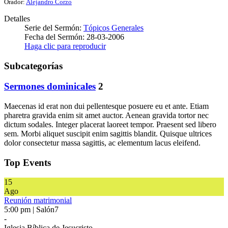
Orador:
Alejandro Corzo
Detalles
Serie del Sermón:
Tópicos Generales
Fecha del Sermón: 28-03-2006
Haga clic para reproducir
Subcategorías
Sermones dominicales
2
Maecenas id erat non dui pellentesque posuere eu et ante. Etiam
pharetra gravida enim sit amet auctor. Aenean gravida tortor nec
dictum sodales. Integer placerat laoreet tempor. Praesent sed libero
sem. Morbi aliquet suscipit enim sagittis blandit. Quisque ultrices
dolor consectetur massa sagittis, ac elementum lacus eleifend.
Top Events
15
Ago
Reunión matrimonial
5:00 pm | Salón7
-
Iglesia Bíblica de Jesucristo