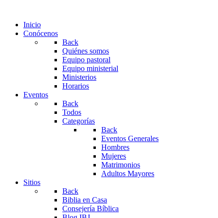
Inicio
Conócenos
Back
Quiénes somos
Equipo pastoral
Equipo ministerial
Ministerios
Horarios
Eventos
Back
Todos
Categorías
Back
Eventos Generales
Hombres
Mujeres
Matrimonios
Adultos Mayores
Sitios
Back
Biblia en Casa
Consejería Bíblica
Blog IBJ