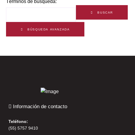
Formulario de búsqueda
Términos de búsqueda:
BUSCAR
BÚSQUEDA AVANZADA
Información de contacto
Teléfono:
(55) 5757 9410