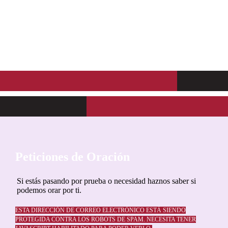
donde hay Salvación y vida
eterna.
Peticiones de Oración
Si estás pasando por prueba o necesidad haznos saber si
podemos orar por ti.
ESTA DIRECCIÓN DE CORREO ELECTRÓNICO ESTÁ SIENDO
PROTEGIDA CONTRA LOS ROBOTS DE SPAM. NECESITA TENER