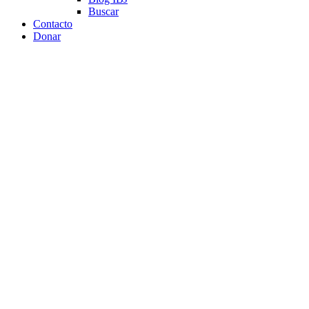
Buscar
Contacto
Donar
No podemos callar lo que hemos