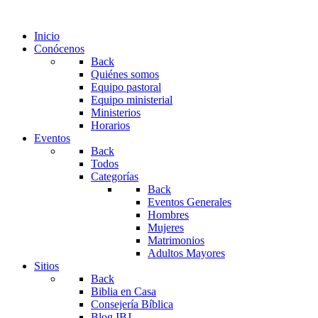
Inicio
Conócenos
Back
Quiénes somos
Equipo pastoral
Equipo ministerial
Ministerios
Horarios
Eventos
Back
Todos
Categorías
Back
Eventos Generales
Hombres
Mujeres
Matrimonios
Adultos Mayores
Sitios
Back
Biblia en Casa
Consejería Bíblica
Blog IBJ