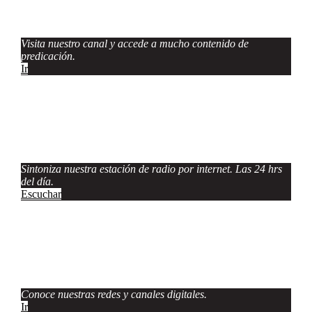
YouTube
Visita nuestro canal y accede a mucho contenido de
predicación.
Ir
IBJ Radio
Sintoniza nuestra estación de radio por internet. Las 24 hrs
del día.
Escuchar
Socio digitales
Conoce nuestras redes y canales digitales.
Ir