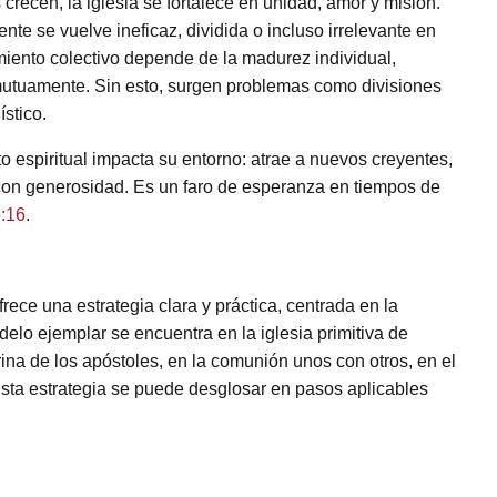
crecen, la iglesia se fortalece en unidad, amor y misión.
e se vuelve ineficaz, dividida o incluso irrelevante en
imiento colectivo depende de la madurez individual,
mutuamente. Sin esto, surgen problemas como divisiones
ístico.
espiritual impacta su entorno: atrae a nuevos creyentes,
e con generosidad. Es un faro de esperanza en tiempos de
:16
.
frece una estrategia clara y práctica, centrada en la
elo ejemplar se encuentra en la iglesia primitiva de
rina de los apóstoles, en la comunión unos con otros, en el
Esta estrategia se puede desglosar en pasos aplicables