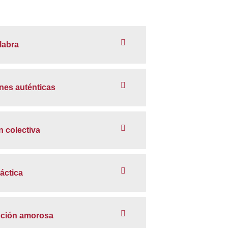
labra
nes auténticas
n colectiva
ráctica
ección amorosa