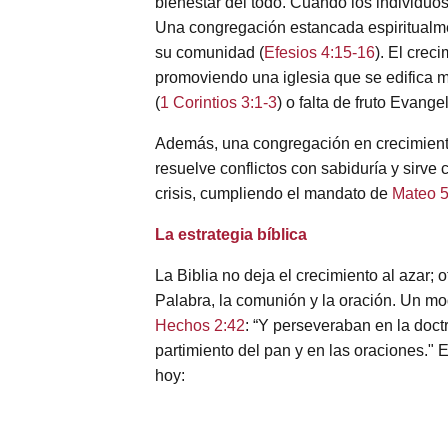
bienestar del todo. Cuando los individuos 
Una congregación estancada espiritualment
su comunidad (
Efesios 4:15-16
). El crec
promoviendo una iglesia que se edifica 
(
1 Corintios 3:1-3
) o falta de fruto Evangel
Además, una congregación en crecimiento 
resuelve conflictos con sabiduría y sirv
crisis, cumpliendo el mandato de
Mateo 5
La estrategia bíblica
La Biblia no deja el crecimiento al azar; o
Palabra, la comunión y la oración. Un mod
Hechos 2:42
: “Y perseveraban en la doct
partimiento del pan y en las oraciones." 
hoy: