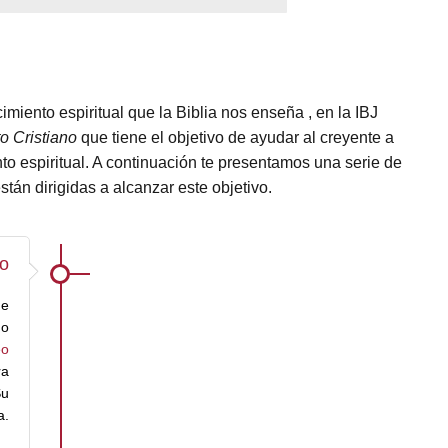
miento espiritual que la Biblia nos enseña , en la IBJ
o Cristiano
que tiene el objetivo de ayudar al creyente a
to espiritual. A continuación te presentamos una serie de
án dirigidas a alcanzar este objetivo.
o
de
mo
eo
ra
Su
a.